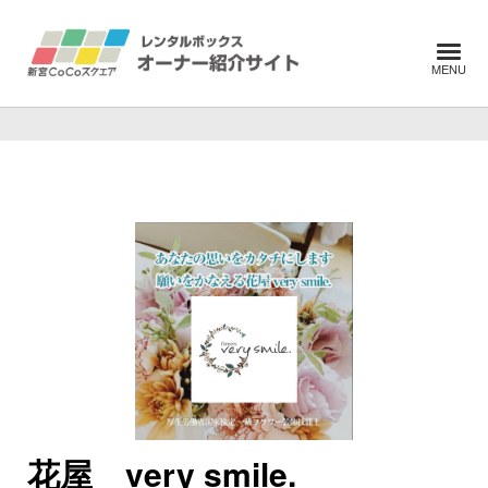
花屋 very smile.