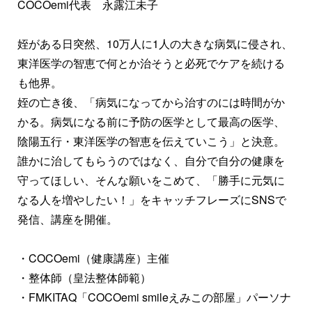
COCOemi代表 永露江未子
姪がある日突然、10万人に1人の大きな病気に侵され、
東洋医学の智恵で何とか治そうと必死でケアを続ける
も他界。
姪の亡き後、「病気になってから治すのには時間がか
かる。病気になる前に予防の医学として最高の医学、
陰陽五行・東洋医学の智恵を伝えていこう」と決意。
誰かに治してもらうのではなく、自分で自分の健康を
守ってほしい、そんな願いをこめて、「勝手に元気に
なる人を増やしたい！」をキャッチフレーズにSNSで
発信、講座を開催。
・COCOemi（健康講座）主催
・整体師（皇法整体師範）
・FMKITAQ「COCOemi smileえみこの部屋」パーソナ